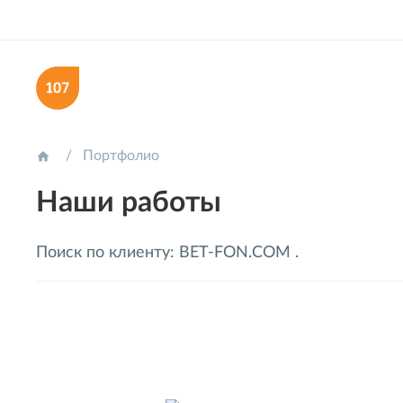
Портфолио

Наши работы
Поиск по клиенту: BET-FON.COM .